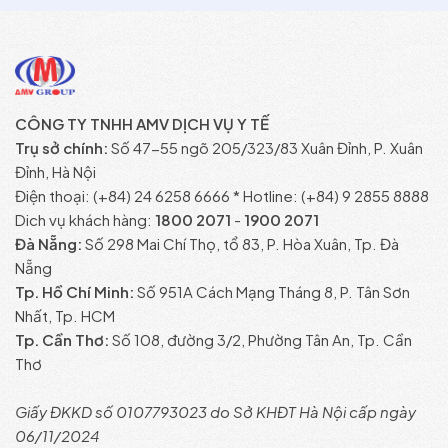
CÔNG TY TNHH AMV DỊCH VỤ Y TẾ
Trụ sở chính:
Số 47-55 ngõ 205/323/83 Xuân Đỉnh, P. Xuân
Đỉnh, Hà Nội
Điện thoại: (+84) 24 6258 6666 * Hotline: (+84) 9 2855 8888
Dich vụ khách hàng:
1800 2071
-
1900 2071
Đà Nẵng:
Số 298 Mai Chí Thọ, tổ 83, P. Hòa Xuân, Tp. Đà
Nẵng
Tp. Hồ Chí Minh:
Số 951A Cách Mạng Tháng 8, P. Tân Sơn
Nhất, Tp. HCM
Tp. Cần Thơ:
Số 108, đường 3/2, Phường Tân An, Tp. Cần
Thơ
Giấy ĐKKD số 0107793023 do Sở KHĐT Hà Nội cấp ngày
06/11/2024