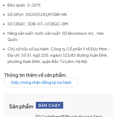
Bảo quản: 2-30℃
Số GPLH: 250001242/PCBB-HN
Số CBQC: SDB-07-1/CBQC-ĐM
Hãng sản xuất, nước sản xuất: SD Biosensor, Inc., Hàn
Quốc
Chủ sở hữu số lưu hành
: Công ty Cổ phần Y tế Đức Minh -
Địa chỉ: Số 51, ngõ 205, ngách 323/83 đường Xuân Đỉnh,
phường Xuân Đỉnh, quận Bắc Từ Liêm, Hà Nội
Thông tin thêm về sản phẩm:
Giấy chứng nhận đăng ký lưu hành
BÁN CHẠY
Sản phẩm
SD CodeFree™ Blood glucose Test