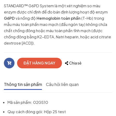
STANDARD™ G6PD System là một xét nghiệm so màu
enzym được chỉ định để đo bán định lượng hoạt độ enzym
G6PD
và nồng độ
Hemoglobin toàn phần
(T-Hb) trong
mẫu máu toàn phần mao mạch (đầu ngón tay) không chứa
chất chống đông hoặc máu toàn phần tĩnh mạch (được
chống đông bằng K2-EDTA, Natri heparin, hoặc acid citrate
dextrose [ACD]).
ĐẶT HÀNG NGAY
Chia sẻ
Thông tin sản phẩm
Câu hỏi liên quan
Mã sản phẩm: 02GS10
Quy cách đóng gói: Hộp 25 test