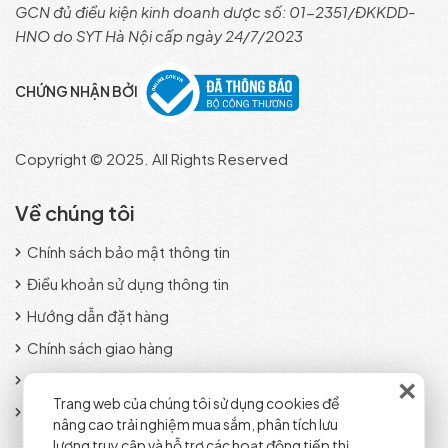
GCN đủ điều kiện kinh doanh dược số: 01-2351/ĐKKDD-
HNO do SYT Hà Nội cấp ngày 24/7/2023
CHỨNG NHẬN BỞI
Copyright © 2025. All Rights Reserved
Về chúng tôi
Chính sách bảo mật thông tin
Điều khoản sử dụng thông tin
Hướng dẫn đặt hàng
Chính sách giao hàng
×
Phương thức thanh toán
Trang web của chúng tôi sử dụng cookies để
Chính sách đổi trả sản phẩm
nâng cao trải nghiệm mua sắm, phân tích lưu
lượng truy cập và hỗ trợ các hoạt động tiếp thị.