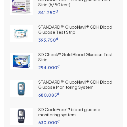
Strip (h/ 50test)
đ
341.250
STANDARD™ GlucoNavii® GDH Blood
Glucose Test Strip
đ
393.750
SD Check® Gold Blood Glucose Test
Strip
đ
294.000
STANDARD™ GlucoNavii® GDH Blood
Glucose Monitoring System
đ
680.085
SD CodeFree™ blood glucose
monitoring system
đ
630.000