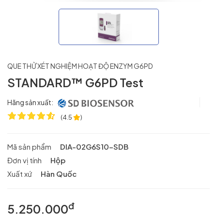
QUE THỬ XÉT NGHIỆM HOẠT ĐỘ ENZYM G6PD
STANDARD™ G6PD Test
Hãng sản xuất:
(
4.5
)
Mã sản phẩm
DIA-02G6S10-SDB
Đơn vị tính
Hộp
Xuất xứ
Hàn Quốc
đ
5.250.000