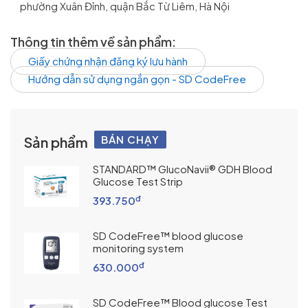
phường Xuân Đỉnh, quận Bắc Từ Liêm, Hà Nội
Thông tin thêm về sản phẩm:
Giấy chứng nhận đăng ký lưu hành
Hướng dẫn sử dụng ngắn gọn - SD CodeFree
BÁN CHẠY
Sản phẩm
STANDARD™ GlucoNavii® GDH Blood
Glucose Test Strip
đ
393.750
SD CodeFree™ blood glucose
monitoring system
đ
630.000
SD CodeFree™ Blood glucose Test