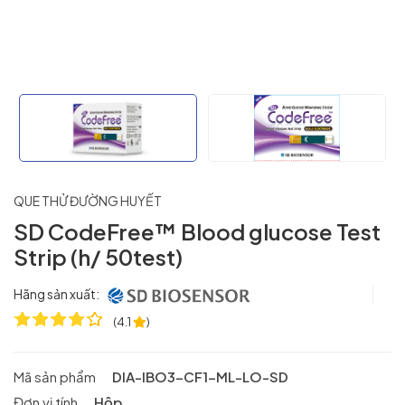
QUE THỬ ĐƯỜNG HUYẾT
SD CodeFree™ Blood glucose Test
Strip (h/ 50test)
Hãng sản xuất:
(
4.1
)
Mã sản phẩm
DIA-IBO3-CF1-ML-LO-SD
Đơn vị tính
Hộp