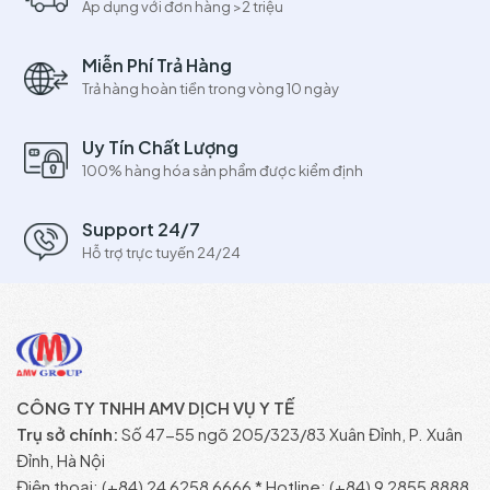
Áp dụng với đơn hàng >2 triệu
Miễn Phí Trả Hàng
Trả hàng hoàn tiền trong vòng 10 ngày
Uy Tín Chất Lượng
100% hàng hóa sản phẩm được kiểm định
Support 24/7
Hỗ trợ trực tuyến 24/24
CÔNG TY TNHH AMV DỊCH VỤ Y TẾ
Trụ sở chính:
Số 47-55 ngõ 205/323/83 Xuân Đỉnh, P. Xuân
Đỉnh, Hà Nội
Điện thoại: (+84) 24 6258 6666 * Hotline: (+84) 9 2855 8888