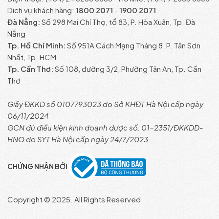
Dich vụ khách hàng:
1800 2071
-
1900 2071
Đà Nẵng:
Số 298 Mai Chí Thọ, tổ 83, P. Hòa Xuân, Tp. Đà
Nẵng
Tp. Hồ Chí Minh:
Số 951A Cách Mạng Tháng 8, P. Tân Sơn
Nhất, Tp. HCM
Tp. Cần Thơ:
Số 108, đường 3/2, Phường Tân An, Tp. Cần
Thơ
Giấy ĐKKD số 0107793023 do Sở KHĐT Hà Nội cấp ngày
06/11/2024
GCN đủ điều kiện kinh doanh dược số: 01-2351/ĐKKDD-
HNO do SYT Hà Nội cấp ngày 24/7/2023
CHỨNG NHẬN BỞI
Copyright © 2025. All Rights Reserved