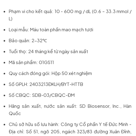
Phạm vi cho kết quả: 10 - 600 mg / dL (0.6 – 33.3 mmol /
L)
Loại mẫu: Máu toàn phần mao mạch tươi
Bảo quản: 2-32℃
Tuổi thọ: 24 tháng kể từ ngày sản xuất
Mã sản phẩm: 01GS11
Quy cách đóng gói: Hộp 50 xét nghiệm
Số GPLH: 2403213ĐKLH/BYT-HTTB
Số CBQC: SDB-03/CBQC-ĐM
Hãng sản xuất, nước sản xuất: SD Biosensor, Inc., Hàn
Quốc
Chủ sở hữu số lưu hành: Công ty Cổ phần Y tế Đức Minh -
Địa chỉ: Số 51, ngõ 205, ngách 323/83 đường Xuân Đỉnh,