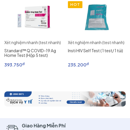
HOT
Xét nghiệm nhanh (test nhanh)
Xét nghiệm nhanh (test nhanh)
Standard™ Q COVID-19 Ag
Insti HIV Self Test ( 1 test/ 1 túi)
Home Test (Hộp 5 test)
đ
đ
393.750
235.200
Giao Hàng Miễn Phí