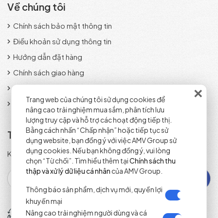
Về chúng tôi
Chính sách bảo mật thông tin
Điều khoản sử dụng thông tin
Hướng dẫn đặt hàng
Chính sách giao hàng
×
Phương thức thanh toán
Trang web của chúng tôi sử dụng cookies để
Chính sách đổi trả sản phẩm
nâng cao trải nghiệm mua sắm, phân tích lưu
lượng truy cập và hỗ trợ các hoạt động tiếp thị.
Bằng cách nhấn “Chấp nhận” hoặc tiếp tục sử
Tra cứu đơn hàng
dụng website, bạn đồng ý với việc AMV Group sử
dụng cookies. Nếu bạn không đồng ý, vui lòng
Kiểm tra trạng thái đơn hàng nhanh chóng và chính xác.
chọn “Từ chối”. Tìm hiểu thêm tại
Chính sách thu
thập và xử lý dữ liệu cá nhân
của AMV Group.
Thông báo sản phẩm, dịch vụ mới, quyền lợi
khuyến mại
Tổng đài đặt hàng
Nâng cao trải nghiệm người dùng và cá
(+84) 1800 2071