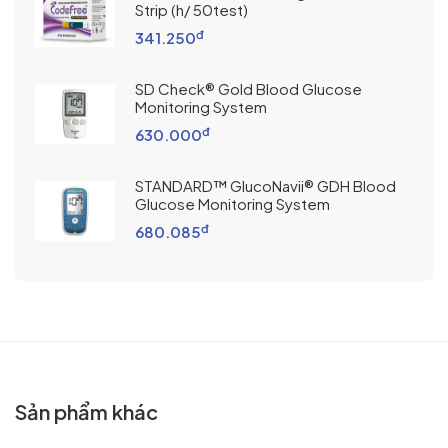
Strip (h/ 50test)
đ
341.250
SD Check® Gold Blood Glucose
Monitoring System
đ
630.000
STANDARD™ GlucoNavii® GDH Blood
Glucose Monitoring System
đ
680.085
Sản phẩm khác