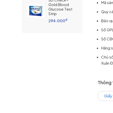
Mã sả
Gold Blood
Glucose Test
Quy cá
Strip
đ
294.000
Bảo q
Số GP
Số CB
Hãng s
Chủ sở
Xuân Đ
Thông 
Giấy