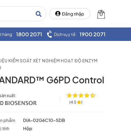
Đăng nhập
1800 2071
1900 2071
t hàng:
Dịch vụ y tế:
LIỆU KIỂM SOÁT XÉT NGHIỆM HOẠT ĐỘ ENZYM
D
ANDARD™ G6PD Control
sản xuất:
(
4.5
)
ản phẩm
DIA-02G6C10-SDB
 tính
Hộp