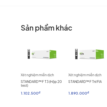
Sản phẩm khác
dịch
Xét nghiệm miễn dịch
Xét nghiệm miễn dịch
D Test
STANDARD™ F T3 (Hộp 20
STANDARD™ F Tnl FIA
test)
đ
đ
1.102.500
1.890.000