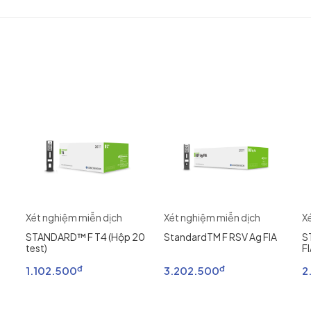
Xét nghiệm miễn dịch
Xét nghiệm miễn dịch
X
STANDARD™ F T4 (Hộp 20
StandardTM F RSV Ag FIA
S
test)
F
đ
đ
1.102.500
3.202.500
2