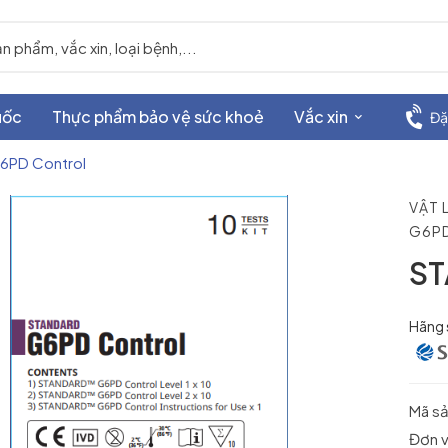
uốc
Thực phẩm bảo vệ sức khoẻ
Vắc xin
Đặ
PD Control
VẬT 
G6P
ST
Hãng 
Mã s
Đơn vị