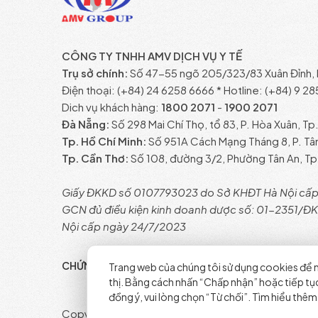
CÔNG TY TNHH AMV DỊCH VỤ Y TẾ
Trụ sở chính:
Số 47-55 ngõ 205/323/83 Xuân Đỉnh, P
Điện thoại: (+84) 24 6258 6666 * Hotline: (+84) 9 2
Dich vụ khách hàng:
1800 2071
-
1900 2071
Đà Nẵng:
Số 298 Mai Chí Thọ, tổ 83, P. Hòa Xuân, Tp
Tp. Hồ Chí Minh:
Số 951A Cách Mạng Tháng 8, P. Tâ
Tp. Cần Thơ:
Số 108, đường 3/2, Phường Tân An, Tp
Giấy ĐKKD số 0107793023 do Sở KHĐT Hà Nội cấp
GCN đủ điều kiện kinh doanh dược số: 01-2351/
Nội cấp ngày 24/7/2023
CHỨNG NHẬN BỞI
Trang web của chúng tôi sử dụng cookies để n
thị. Bằng cách nhấn “Chấp nhận” hoặc tiếp t
đồng ý, vui lòng chọn “Từ chối”. Tìm hiểu thêm
Copyright © 2025. All Rights Reserved