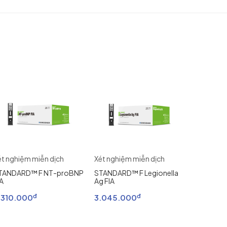
ét nghiệm miễn dịch
Xét nghiệm miễn dịch
Xét nghiệ
TANDARD™ F NT-proBNP
STANDARD™ F Legionella
StandardT
IA
Ag FIA
A/B FIA
đ
đ
.310.000
3.045.000
2.756.2