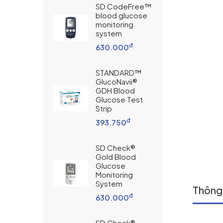
SD CodeFree™
blood glucose
monitoring
system
đ
630.000
STANDARD™
GlucoNavii®
GDH Blood
Glucose Test
Strip
đ
393.750
SD Check®
Gold Blood
Glucose
Monitoring
System
Thông 
đ
630.000
SD Check®