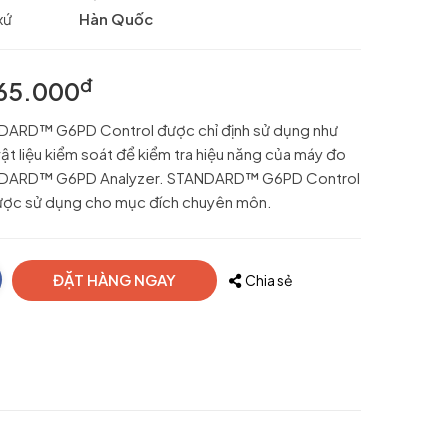
xứ
Hàn Quốc
đ
365.000
DARD™ G6PD Control được chỉ định sử dụng như
ật liệu kiểm soát để kiểm tra hiệu năng của máy đo
DARD™ G6PD Analyzer. STANDARD™ G6PD Control
ược sử dụng cho mục đích chuyên môn.
ĐẶT HÀNG NGAY
Chia sẻ