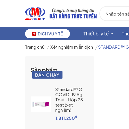
Thiết bị y tế
Th
DỊCH VỤ Y TẾ
Trang chủ
Xét nghiệm miễn dịch
STANDARD™ G6
Sản phẩm
BÁN CHẠY
Standard™ Q
COVID-19 Ag
Test - Hộp 25
test (xét
nghiệm)
đ
1.811.250