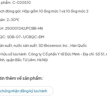
n phẩm: C-02GS10
ch đóng gói: Hộp gồm 10 ống mức 1 và 10 ống mức 2
uản: 2-30℃
LH: 250001242/PCBB-HN
QC: SDB-07-1/CBQC-ĐM
ản xuất, nước sản xuất: SD Biosensor, Inc., Hàn Quốc
 hữu số lưu hành: Công ty Cổ phần Y tế Đức Minh - Địa chỉ: Số 5
ỉnh, quận Bắc Từ Liêm, Hà Nội
tin thêm về sản phẩm:
 chứng nhận đăng ký lưu hành