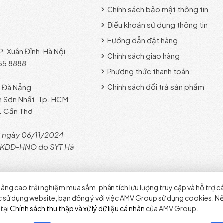
Chính sách bảo mật thông tin
Điều khoản sử dụng thông tin
Hướng dẫn đặt hàng
. Xuân Đỉnh, Hà Nội
Chính sách giao hàng
855 8888
Phương thức thanh toán
Chính sách đổi trả sản phẩm
. Đà Nẵng
n Sơn Nhất, Tp. HCM
. Cần Thơ
 ngày 06/11/2024
ĐKKDD-HNO do SYT Hà
âng cao trải nghiệm mua sắm, phân tích lưu lượng truy cập và hỗ trợ c
ục sử dụng website, bạn đồng ý với việc AMV Group sử dụng cookies. 
 tại
Chính sách thu thập và xử lý dữ liệu cá nhân
của AMV Group.