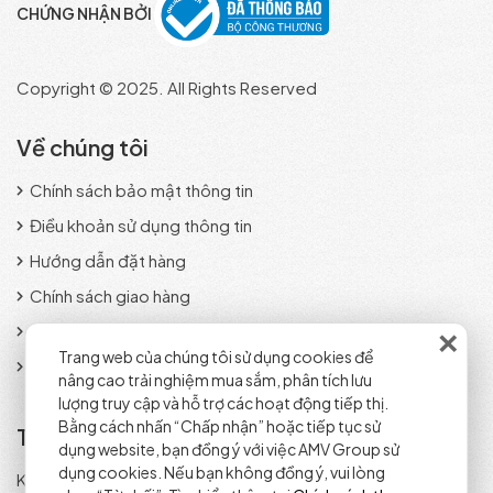
CHỨNG NHẬN BỞI
Copyright © 2025. All Rights Reserved
Về chúng tôi
Chính sách bảo mật thông tin
Điều khoản sử dụng thông tin
Hướng dẫn đặt hàng
Chính sách giao hàng
×
Phương thức thanh toán
Trang web của chúng tôi sử dụng cookies để
Chính sách đổi trả sản phẩm
nâng cao trải nghiệm mua sắm, phân tích lưu
lượng truy cập và hỗ trợ các hoạt động tiếp thị.
Bằng cách nhấn “Chấp nhận” hoặc tiếp tục sử
Tra cứu đơn hàng
dụng website, bạn đồng ý với việc AMV Group sử
dụng cookies. Nếu bạn không đồng ý, vui lòng
Kiểm tra trạng thái đơn hàng nhanh chóng và chính xác.