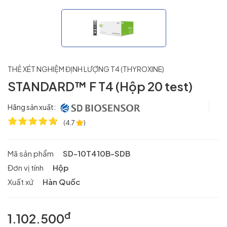
THẺ XÉT NGHIỆM ĐỊNH LƯỢNG T4 (THYROXINE)
STANDARD™ F T4 (Hộp 20 test)
Hãng sản xuất:
(
4.7
)
Mã sản phẩm
SD-10T410B-SDB
Đơn vị tính
Hộp
Xuất xứ
Hàn Quốc
đ
1.102.500