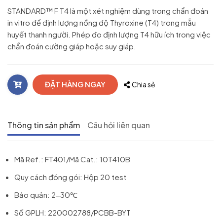
STANDARD™ F T4 là một xét nghiệm dùng trong chẩn đoán
in vitro để định lượng nồng độ Thyroxine (T4) trong mẫu
huyết thanh người. Phép đo định lượng T4 hữu ích trong việc
chẩn đoán cường giáp hoặc suy giáp.
ĐẶT HÀNG NGAY
Chia sẻ
Thông tin sản phẩm
Câu hỏi liên quan
Mã Ref.: FT401/Mã Cat.: 10T410B
Quy cách đóng gói: Hộp 20 test
Bảo quản: 2-30℃
Số GPLH: 220002788/PCBB-BYT