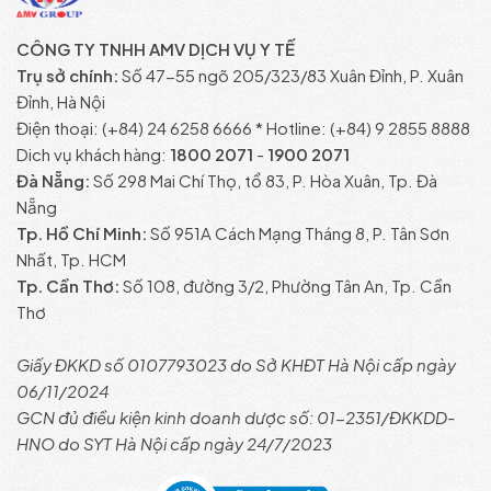
CÔNG TY TNHH AMV DỊCH VỤ Y TẾ
Trụ sở chính:
Số 47-55 ngõ 205/323/83 Xuân Đỉnh, P. Xuân
Đỉnh, Hà Nội
Điện thoại: (+84) 24 6258 6666 * Hotline: (+84) 9 2855 8888
Dich vụ khách hàng:
1800 2071
-
1900 2071
Đà Nẵng:
Số 298 Mai Chí Thọ, tổ 83, P. Hòa Xuân, Tp. Đà
Nẵng
Tp. Hồ Chí Minh:
Số 951A Cách Mạng Tháng 8, P. Tân Sơn
Nhất, Tp. HCM
Tp. Cần Thơ:
Số 108, đường 3/2, Phường Tân An, Tp. Cần
Thơ
Giấy ĐKKD số 0107793023 do Sở KHĐT Hà Nội cấp ngày
06/11/2024
GCN đủ điều kiện kinh doanh dược số: 01-2351/ĐKKDD-
HNO do SYT Hà Nội cấp ngày 24/7/2023