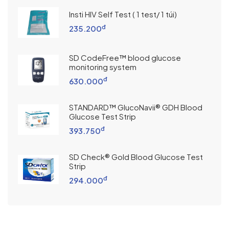
Insti HIV Self Test ( 1 test/ 1 túi)
đ
235.200
SD CodeFree™ blood glucose
monitoring system
đ
630.000
STANDARD™ GlucoNavii® GDH Blood
Glucose Test Strip
đ
393.750
SD Check® Gold Blood Glucose Test
Strip
đ
294.000