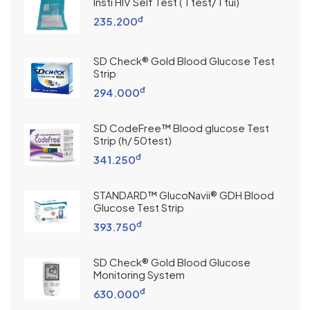
Insti HIV Self Test ( 1 test/ 1 túi)
đ
235.200
SD Check® Gold Blood Glucose Test
Strip
đ
294.000
SD CodeFree™ Blood glucose Test
Strip (h/ 50test)
đ
341.250
STANDARD™ GlucoNavii® GDH Blood
Glucose Test Strip
đ
393.750
SD Check® Gold Blood Glucose
Monitoring System
đ
630.000