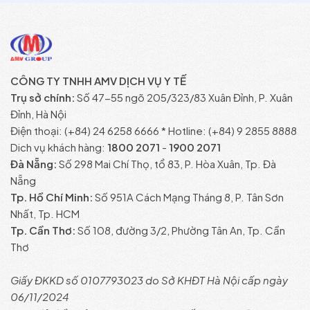
CÔNG TY TNHH AMV DỊCH VỤ Y TẾ
Trụ sở chính:
Số 47-55 ngõ 205/323/83 Xuân Đỉnh, P. Xuân
Đỉnh, Hà Nội
Điện thoại: (+84) 24 6258 6666 * Hotline: (+84) 9 2855 8888
Dich vụ khách hàng:
1800 2071
-
1900 2071
Đà Nẵng:
Số 298 Mai Chí Thọ, tổ 83, P. Hòa Xuân, Tp. Đà
Nẵng
Tp. Hồ Chí Minh:
Số 951A Cách Mạng Tháng 8, P. Tân Sơn
Nhất, Tp. HCM
Tp. Cần Thơ:
Số 108, đường 3/2, Phường Tân An, Tp. Cần
Thơ
Giấy ĐKKD số 0107793023 do Sở KHĐT Hà Nội cấp ngày
06/11/2024