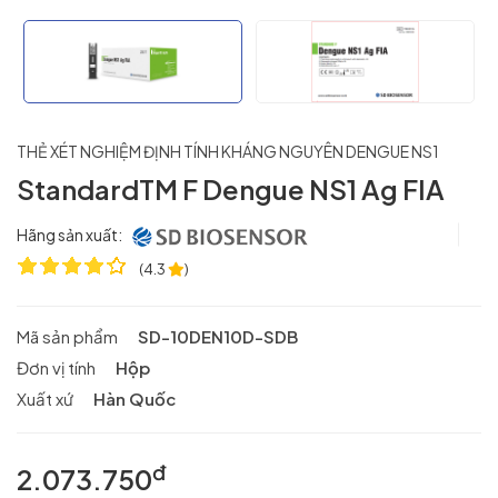
THẺ XÉT NGHIỆM ĐỊNH TÍNH KHÁNG NGUYÊN DENGUE NS1
StandardTM F Dengue NS1 Ag FIA
Hãng sản xuất:
(
4.3
)
Mã sản phẩm
SD-10DEN10D-SDB
Đơn vị tính
Hộp
Xuất xứ
Hàn Quốc
đ
2.073.750