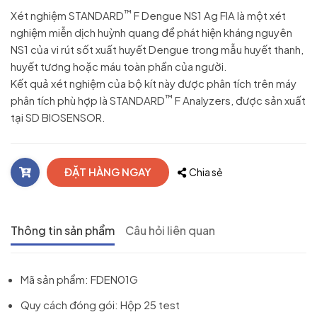
™
Xét nghiệm STANDARD
F Dengue NS1 Ag FIA là một xét
nghiệm miễn dịch huỳnh quang để phát hiện kháng nguyên
NS1 của vi rút sốt xuất huyết Dengue trong mẫu huyết thanh,
huyết tương hoặc máu toàn phần của người.
Kết quả xét nghiệm của bộ kít này được phân tích trên máy
™
phân tích phù hợp là STANDARD
F Analyzers, được sản xuất
tại SD BIOSENSOR.
ĐẶT HÀNG NGAY
Chia sẻ
Thông tin sản phẩm
Câu hỏi liên quan
Mã sản phẩm: FDEN01G
Quy cách đóng gói: Hộp 25 test