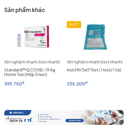
Sản phẩm khác
HOT
Xét nghiệm nhanh (test nhanh)
Xét nghiệm nhanh (test nhanh)
Standard™ Q COVID-19 Ag
Insti HIV Self Test ( 1 test/ 1 túi)
Home Test (Hộp 5 test)
đ
đ
393.750
235.200