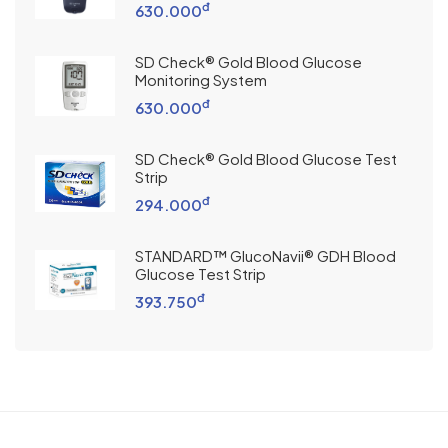
đ
630.000
SD Check® Gold Blood Glucose
Monitoring System
đ
630.000
SD Check® Gold Blood Glucose Test
Strip
đ
294.000
STANDARD™ GlucoNavii® GDH Blood
Glucose Test Strip
đ
393.750