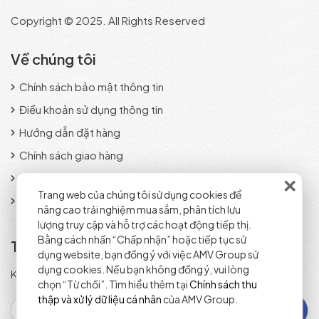
Copyright © 2025. All Rights Reserved
Về chúng tôi
Chính sách bảo mật thông tin
Điều khoản sử dụng thông tin
Hướng dẫn đặt hàng
Chính sách giao hàng
×
Phương thức thanh toán
Trang web của chúng tôi sử dụng cookies để
Chính sách đổi trả sản phẩm
nâng cao trải nghiệm mua sắm, phân tích lưu
lượng truy cập và hỗ trợ các hoạt động tiếp thị.
Bằng cách nhấn “Chấp nhận” hoặc tiếp tục sử
Tra cứu đơn hàng
dụng website, bạn đồng ý với việc AMV Group sử
dụng cookies. Nếu bạn không đồng ý, vui lòng
Kiểm tra trạng thái đơn hàng nhanh chóng và chính xác.
chọn “Từ chối”. Tìm hiểu thêm tại
Chính sách thu
thập và xử lý dữ liệu cá nhân
của AMV Group.