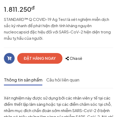
đ
1.811.250
STANDARD™ Q COVID-19 Ag Test là xét nghiệm miễn dịch
sắc ký nhanh để phát hiện định tính kháng nguyên
nucleocapsid đặc hiệu đối với SARS-CoV-2 hiện diện trong
mẫu tỵ hầu của người.
ĐẶT HÀNG NGAY
Chia sẻ
Thông tin sản phẩm
Câu hỏi liên quan
Xét nghiệm này được sử dụng bởi các nhân viên y tế tại các
điểm thiết lập lâm sàng hoặc tại các điểm chăm sóc tại chỗ,
nhằm mục đích chẩn đoán sớm nhiễm SARS-CoV-2 ở bệnh
nhân có triệu chứng lâm sàng của nhiễm SARS-CoV-2. Nó chỉ