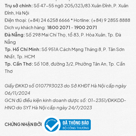
Trụ sở chính:
Số 47-55 ngõ 205/323/83 Xuân Đỉnh, P. Xuân
Đỉnh, Hà Nội
Điện thoại: (+84) 24 6258 6666 * Hotline: (+84) 9 2855 8888
Dich vụ khách hàng:
1800 2071
-
1900 2071
Đà Nẵng:
Số 298 Mai Chí Thọ, tổ 83, P. Hòa Xuân, Tp. Đà
Nẵng
Tp. Hồ Chí Minh:
Số 951A Cách Mạng Tháng 8, P. Tân Sơn
Nhất, Tp. HCM
Tp. Cần Thơ:
Số 108, đường 3/2, Phường Tân An, Tp. Cần
Thơ
Giấy ĐKKD số 0107793023 do Sở KHĐT Hà Nội cấp ngày
06/11/2024
GCN đủ điều kiện kinh doanh dược số: 01-2351/ĐKKDD-
HNO do SYT Hà Nội cấp ngày 24/7/2023
CHỨNG NHẬN BỞI