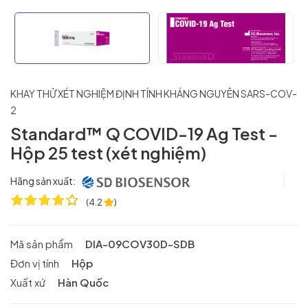
KHAY THỬ XÉT NGHIỆM ĐỊNH TÍNH KHÁNG NGUYÊN SARS-COV-
2
Standard™ Q COVID-19 Ag Test -
Hộp 25 test (xét nghiệm)
Hãng sản xuất:
(
4.2
)
Mã sản phẩm
DIA-09COV30D-SDB
Đơn vị tính
Hộp
Xuất xứ
Hàn Quốc