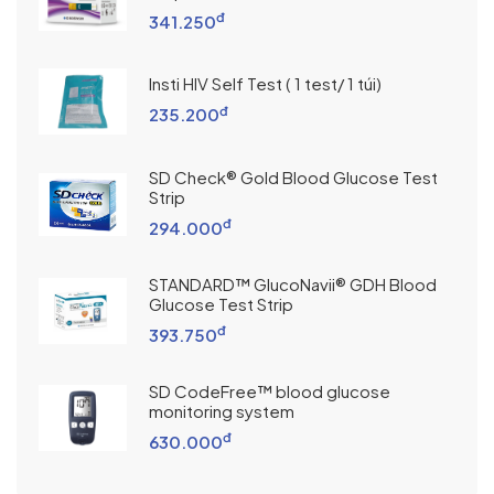
đ
341.250
Insti HIV Self Test ( 1 test/ 1 túi)
đ
235.200
SD Check® Gold Blood Glucose Test
Strip
đ
294.000
STANDARD™ GlucoNavii® GDH Blood
Glucose Test Strip
đ
393.750
SD CodeFree™ blood glucose
monitoring system
đ
630.000