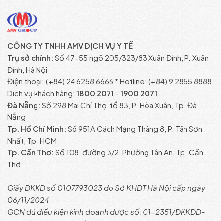
CÔNG TY TNHH AMV DỊCH VỤ Y TẾ
Trụ sở chính:
Số 47-55 ngõ 205/323/83 Xuân Đỉnh, P. Xuân
Đỉnh, Hà Nội
Điện thoại: (+84) 24 6258 6666 * Hotline: (+84) 9 2855 8888
Dich vụ khách hàng:
1800 2071
-
1900 2071
Đà Nẵng:
Số 298 Mai Chí Thọ, tổ 83, P. Hòa Xuân, Tp. Đà
Nẵng
Tp. Hồ Chí Minh:
Số 951A Cách Mạng Tháng 8, P. Tân Sơn
Nhất, Tp. HCM
Tp. Cần Thơ:
Số 108, đường 3/2, Phường Tân An, Tp. Cần
Thơ
Giấy ĐKKD số 0107793023 do Sở KHĐT Hà Nội cấp ngày
06/11/2024
GCN đủ điều kiện kinh doanh dược số: 01-2351/ĐKKDD-