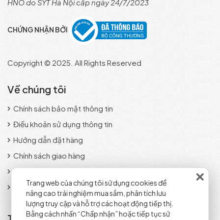
HNO do SYT Hà Nội cấp ngày 24/7/2023
CHỨNG NHẬN BỞI
Copyright © 2025. All Rights Reserved
Về chúng tôi
Chính sách bảo mật thông tin
Điều khoản sử dụng thông tin
Hướng dẫn đặt hàng
Chính sách giao hàng
×
Phương thức thanh toán
Trang web của chúng tôi sử dụng cookies để
Chính sách đổi trả sản phẩm
nâng cao trải nghiệm mua sắm, phân tích lưu
lượng truy cập và hỗ trợ các hoạt động tiếp thị.
Bằng cách nhấn “Chấp nhận” hoặc tiếp tục sử
Tra cứu đơn hàng