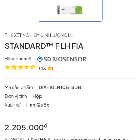
THẺ XÉT NGHIỆM ĐỊNH LƯỢNG LH
STANDARD™ F LH FIA
Hãng sản xuất:
(
4.6
)
Mã sản phẩm
DIA-10LH10B-SDB
Đơn vị tính
Hộp
Xuất xứ
Hàn Quốc
đ
2.205.000
STANDARD™ F LH FIA là xét nghiệm miễn dịch huỳnh quang