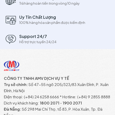
Trả hàng hoàn tiền trong vòng 10 ngày
Uy Tín Chất Lượng
100% hàng hóa sản phẩm được kiểm định
Support 24/7
Hỗ trợ trực tuyến 24/24
CÔNG TY TNHH AMV DỊCH VỤ Y TẾ
Trụ sở chính:
Số 47-55 ngõ 205/323/83 Xuân Đỉnh, P. Xuân
Đỉnh, Hà Nội
Điện thoại: (+84) 24 6258 6666 * Hotline: (+84) 9 2855 8888
Dich vụ khách hàng:
1800 2071
-
1900 2071
Đà Nẵng:
Số 298 Mai Chí Thọ, tổ 83, P. Hòa Xuân, Tp. Đà