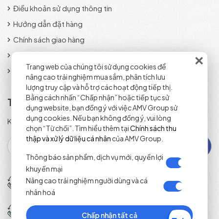
Điều khoản sử dụng thông tin
Hướng dẫn đặt hàng
Chính sách giao hàng
×
Phương thức thanh toán
Trang web của chúng tôi sử dụng cookies để
Chính sách đổi trả sản phẩm
nâng cao trải nghiệm mua sắm, phân tích lưu
lượng truy cập và hỗ trợ các hoạt động tiếp thị.
Bằng cách nhấn “Chấp nhận” hoặc tiếp tục sử
Tra cứu đơn hàng
dụng website, bạn đồng ý với việc AMV Group sử
dụng cookies. Nếu bạn không đồng ý, vui lòng
Kiểm tra trạng thái đơn hàng nhanh chóng và chính xác.
chọn “Từ chối”. Tìm hiểu thêm tại
Chính sách thu
thập và xử lý dữ liệu cá nhân
của AMV Group.
Thông báo sản phẩm, dịch vụ mới, quyền lợi
khuyến mại
Tổng đài đặt hàng
Nâng cao trải nghiệm người dùng và cá
(+84) 1800 2071
nhân hoá
Tổng đài Dịch vụ y tế
(+84) 1900 2071
Chấp nhận tất cả