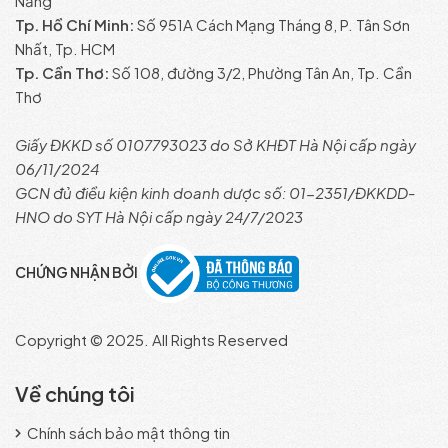
Nẵng
Tp. Hồ Chí Minh:
Số 951A Cách Mạng Tháng 8, P. Tân Sơn
Nhất, Tp. HCM
Tp. Cần Thơ:
Số 108, đường 3/2, Phường Tân An, Tp. Cần
Thơ
Giấy ĐKKD số 0107793023 do Sở KHĐT Hà Nội cấp ngày
06/11/2024
GCN đủ điều kiện kinh doanh dược số: 01-2351/ĐKKDD-
HNO do SYT Hà Nội cấp ngày 24/7/2023
CHỨNG NHẬN BỞI
Copyright © 2025. All Rights Reserved
Về chúng tôi
Chính sách bảo mật thông tin