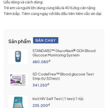
Liều dùng và cách dùng:
Trẻ em và người lớn dùng cùng liều là 40 IU/kg cân nặng
Tiêm bắp. Tiêm cùng ngày với liều đầu tiên tiêm vắc xin dại.
BÁN CHẠY
Sản phẩm
STANDARD™ GlucoNavii® GDH Blood
Glucose Monitoring System
đ
680.085
SD CodeFree™ Blood glucose Test
Strip (h/ 50test)
đ
341.250
Insti HIV Self Test ( 1 test/ 1 túi)
đ
235.200