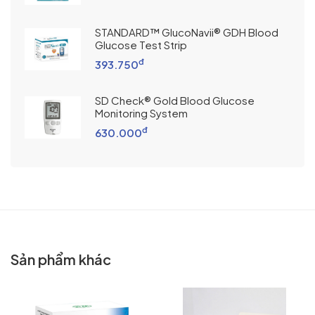
STANDARD™ GlucoNavii® GDH Blood
Glucose Test Strip
đ
393.750
SD Check® Gold Blood Glucose
Monitoring System
đ
630.000
Sản phẩm khác