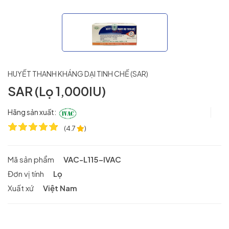
HUYẾT THANH KHÁNG DẠI TINH CHẾ (SAR)
SAR (Lọ 1,000IU)
Hãng sản xuất:
(
4.7
)
Mã sản phẩm
VAC-L115-IVAC
Đơn vị tính
Lọ
Xuất xứ
Việt Nam