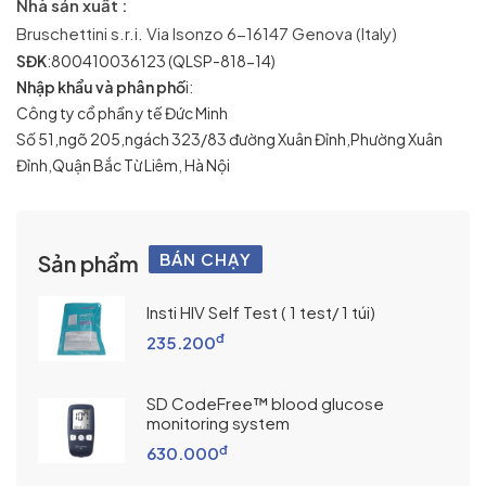
Nhà sản xuất :
Bruschettini s.r.i. Via Isonzo 6-16147 Genova (Italy)
SĐK
:800410036123 (QLSP-818-14)
Nhập khẩu và phân phố
i:
Công ty cổ phần y tế Đức Minh
Số 51,ngõ 205,ngách 323/83 đường Xuân Đỉnh,Phường Xuân
Đỉnh,Quận Bắc Từ Liêm, Hà Nội
BÁN CHẠY
Sản phẩm
Insti HIV Self Test ( 1 test/ 1 túi)
đ
235.200
SD CodeFree™ blood glucose
monitoring system
đ
630.000