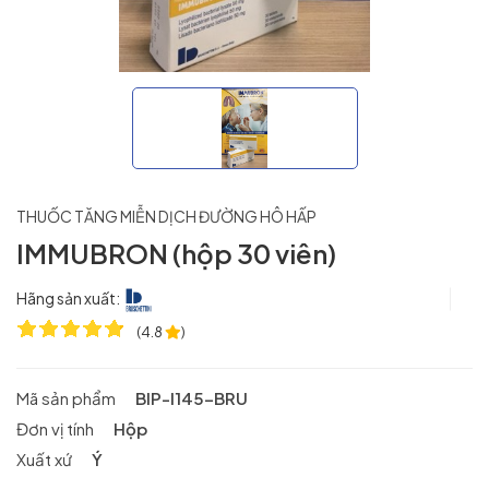
THUỐC TĂNG MIỄN DỊCH ĐƯỜNG HÔ HẤP
IMMUBRON (hộp 30 viên)
Hãng sản xuất:
(
4.8
)
Mã sản phẩm
BIP-I145-BRU
Đơn vị tính
Hộp
Xuất xứ
Ý