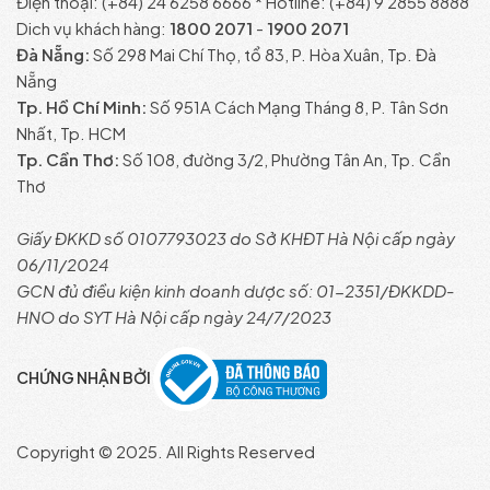
Điện thoại: (+84) 24 6258 6666 * Hotline: (+84) 9 2855 8888
Dich vụ khách hàng:
1800 2071
-
1900 2071
Đà Nẵng:
Số 298 Mai Chí Thọ, tổ 83, P. Hòa Xuân, Tp. Đà
Nẵng
Tp. Hồ Chí Minh:
Số 951A Cách Mạng Tháng 8, P. Tân Sơn
Nhất, Tp. HCM
Tp. Cần Thơ:
Số 108, đường 3/2, Phường Tân An, Tp. Cần
Thơ
Giấy ĐKKD số 0107793023 do Sở KHĐT Hà Nội cấp ngày
06/11/2024
GCN đủ điều kiện kinh doanh dược số: 01-2351/ĐKKDD-
HNO do SYT Hà Nội cấp ngày 24/7/2023
CHỨNG NHẬN BỞI
Copyright © 2025. All Rights Reserved