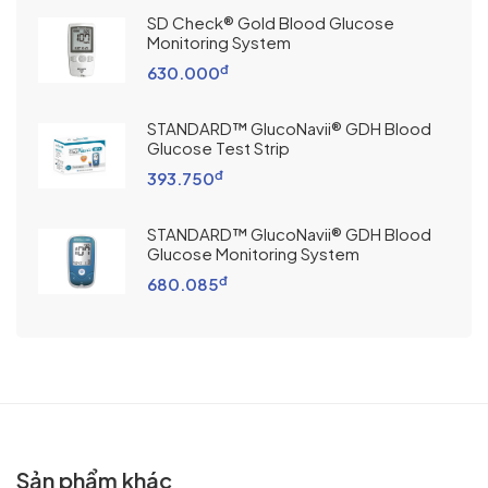
SD Check® Gold Blood Glucose
Monitoring System
đ
630.000
STANDARD™ GlucoNavii® GDH Blood
Glucose Test Strip
đ
393.750
STANDARD™ GlucoNavii® GDH Blood
Glucose Monitoring System
đ
680.085
Sản phẩm khác