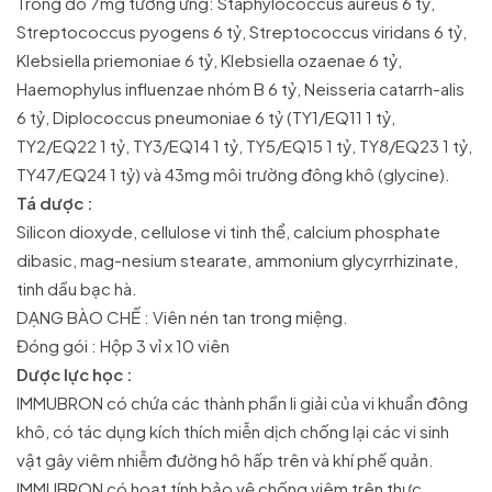
Trong đó 7mg tương ứng: Staphylococcus aureus 6 tỷ,
Streptococcus pyogens 6 tỷ, Streptococcus viridans 6 tỷ,
Klebsiella priemoniae 6 tỷ, Klebsiella ozaenae 6 tỷ,
Haemophylus influenzae nhóm B 6 tỷ, Neisseria catarrh-alis
6 tỷ, Diplococcus pneumoniae 6 tỷ (TY1/EQ11 1 tỷ,
TY2/EQ22 1 tỷ, TY3/EQ14 1 tỷ, TY5/EQ15 1 tỷ, TY8/EQ23 1 tỷ,
TY47/EQ24 1 tỷ) và 43mg môi trường đông khô (glycine).
Tá dược :
Silicon dioxyde, cellulose vi tinh thể, calcium phosphate
dibasic, mag-nesium stearate, ammonium glycyrrhizinate,
tinh dầu bạc hà.
DẠNG BÀO CHẾ : Viên nén tan trong miệng.
Đóng gói : Hộp 3 vỉ x 10 viên
Dược lực học :
IMMUBRON có chứa các thành phần li giải của vi khuẩn đông
khô, có tác dụng kích thích miễn dịch chống lại các vi sinh
vật gây viêm nhiễm đường hô hấp trên và khí phế quản.
IMMUBRON có hoạt tính bảo vệ chống viêm trên thực