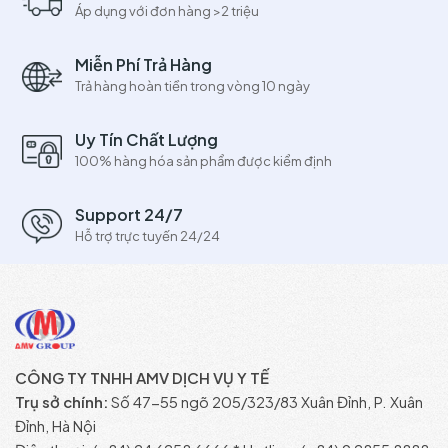
Áp dụng với đơn hàng >2 triệu
Miễn Phí Trả Hàng
Trả hàng hoàn tiền trong vòng 10 ngày
Uy Tín Chất Lượng
100% hàng hóa sản phẩm được kiểm định
Support 24/7
Hỗ trợ trực tuyến 24/24
CÔNG TY TNHH AMV DỊCH VỤ Y TẾ
Trụ sở chính:
Số 47-55 ngõ 205/323/83 Xuân Đỉnh, P. Xuân
Đỉnh, Hà Nội