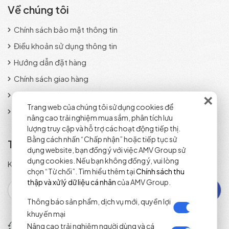
Về chúng tôi
Chính sách bảo mật thông tin
Điều khoản sử dụng thông tin
Hướng dẫn đặt hàng
Chính sách giao hàng
×
Phương thức thanh toán
Trang web của chúng tôi sử dụng cookies để
Chính sách đổi trả sản phẩm
nâng cao trải nghiệm mua sắm, phân tích lưu
lượng truy cập và hỗ trợ các hoạt động tiếp thị.
Bằng cách nhấn “Chấp nhận” hoặc tiếp tục sử
Tra cứu đơn hàng
dụng website, bạn đồng ý với việc AMV Group sử
dụng cookies. Nếu bạn không đồng ý, vui lòng
Kiểm tra trạng thái đơn hàng nhanh chóng và chính xác.
chọn “Từ chối”. Tìm hiểu thêm tại
Chính sách thu
thập và xử lý dữ liệu cá nhân
của AMV Group.
Thông báo sản phẩm, dịch vụ mới, quyền lợi
khuyến mại
Tổng đài đặt hàng
Nâng cao trải nghiệm người dùng và cá