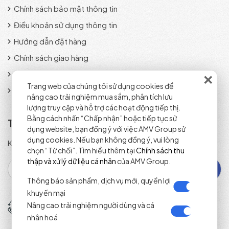
Chính sách bảo mật thông tin
Điều khoản sử dụng thông tin
Hướng dẫn đặt hàng
Chính sách giao hàng
×
Phương thức thanh toán
Trang web của chúng tôi sử dụng cookies để
Chính sách đổi trả sản phẩm
nâng cao trải nghiệm mua sắm, phân tích lưu
lượng truy cập và hỗ trợ các hoạt động tiếp thị.
Bằng cách nhấn “Chấp nhận” hoặc tiếp tục sử
Tra cứu đơn hàng
dụng website, bạn đồng ý với việc AMV Group sử
dụng cookies. Nếu bạn không đồng ý, vui lòng
Kiểm tra trạng thái đơn hàng nhanh chóng và chính xác.
chọn “Từ chối”. Tìm hiểu thêm tại
Chính sách thu
thập và xử lý dữ liệu cá nhân
của AMV Group.
Thông báo sản phẩm, dịch vụ mới, quyền lợi
khuyến mại
Tổng đài đặt hàng
Nâng cao trải nghiệm người dùng và cá
(+84) 1800 2071
nhân hoá