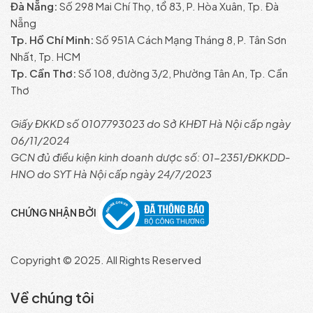
Đà Nẵng:
Số 298 Mai Chí Thọ, tổ 83, P. Hòa Xuân, Tp. Đà
Nẵng
Tp. Hồ Chí Minh:
Số 951A Cách Mạng Tháng 8, P. Tân Sơn
Nhất, Tp. HCM
Tp. Cần Thơ:
Số 108, đường 3/2, Phường Tân An, Tp. Cần
Thơ
Giấy ĐKKD số 0107793023 do Sở KHĐT Hà Nội cấp ngày
06/11/2024
GCN đủ điều kiện kinh doanh dược số: 01-2351/ĐKKDD-
HNO do SYT Hà Nội cấp ngày 24/7/2023
CHỨNG NHẬN BỞI
Copyright © 2025. All Rights Reserved
Về chúng tôi