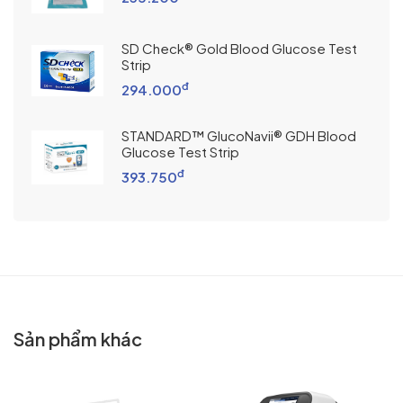
SD Check® Gold Blood Glucose Test
Strip
đ
294.000
STANDARD™ GlucoNavii® GDH Blood
Glucose Test Strip
đ
393.750
Sản phẩm khác