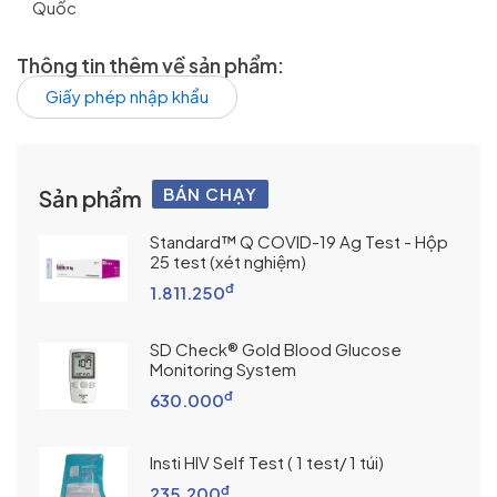
Quốc
Thông tin thêm về sản phẩm:
Giấy phép nhập khẩu
BÁN CHẠY
Sản phẩm
Standard™ Q COVID-19 Ag Test - Hộp
25 test (xét nghiệm)
đ
1.811.250
SD Check® Gold Blood Glucose
Monitoring System
đ
630.000
Insti HIV Self Test ( 1 test/ 1 túi)
đ
235.200