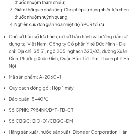
thuốc nhuộm tham chiếu;
Giảm thời gian phản ứng; Cho phép sử dụng nhiều lựa chọn
thuốc nhuộm huỳnh quang;
Nghiên cứu đơn giản hóa nhiệt độ ủ PCR tối ưu
Chủ sở hữu số lưu hành, cơ sở bảo hành và hướng dẫn sử
dụng tại Việt Nam: Công ty Cổ phần Y tế Đức Minh - Địa
chỉ: Địa chỉ: Số 51, ngõ 205, nghách 323/83, đường Xuân
Đỉnh, Phường Xuân Đỉnh, Quận Bắc Từ Liêm, Thành phố Hà
Nội
Mã sản phẩm: A-2060-1
Quy cách đóng gói: Hộp 1 máy
Bảo quản: 5-40℃
Số GPNK: 7984NK/BYT-TB-CT
Số CBQC: BIO-01/CBQC-ĐM
Hãng sản xuất, nước sản xuất: Bioneer Corporation, Hàn