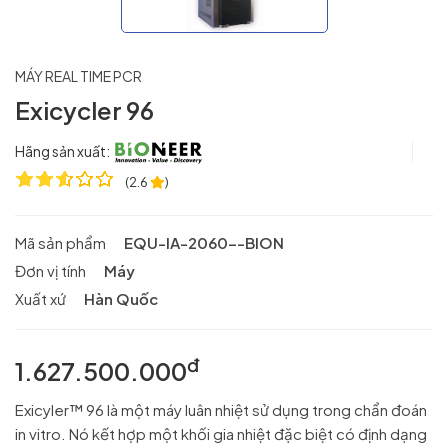
MÁY REAL TIME PCR
Exicycler 96
Hãng sản xuất:
(
2.6
)
Mã sản phẩm
EQU-IA-2060--BION
Đơn vị tính
Máy
Xuất xứ
Hàn Quốc
đ
1.627.500.000
Exicyler™ 96 là một máy luân nhiệt sử dụng trong chẩn đoán
in vitro. Nó kết hợp một khối gia nhiệt đặc biệt có định dạng