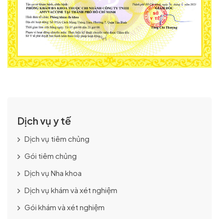
Dịch vụ y tế
Dịch vụ tiêm chủng
Gói tiêm chủng
Dịch vụ Nha khoa
Dịch vụ khám và xét nghiệm
Gói khám và xét nghiệm