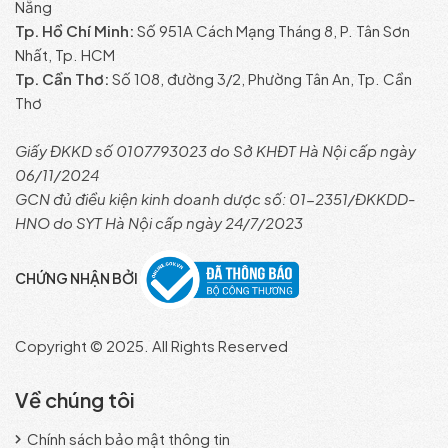
Nẵng
Tp. Hồ Chí Minh:
Số 951A Cách Mạng Tháng 8, P. Tân Sơn
Nhất, Tp. HCM
Tp. Cần Thơ:
Số 108, đường 3/2, Phường Tân An, Tp. Cần
Thơ
Giấy ĐKKD số 0107793023 do Sở KHĐT Hà Nội cấp ngày
06/11/2024
GCN đủ điều kiện kinh doanh dược số: 01-2351/ĐKKDD-
HNO do SYT Hà Nội cấp ngày 24/7/2023
CHỨNG NHẬN BỞI
Copyright © 2025. All Rights Reserved
Về chúng tôi
Chính sách bảo mật thông tin