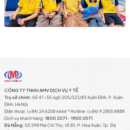
CÔNG TY TNHH AMV DỊCH VỤ Y TẾ
Trụ sở chính:
Số 47-55 ngõ 205/323/83 Xuân Đỉnh, P. Xuân
Đỉnh, Hà Nội
Điện thoại: (+84) 24 6258 6666 * Hotline: (+84) 9 2855 8888
Dich vụ khách hàng:
1800 2071
-
1900 2071
Đà Nẵng:
Số 298 Mai Chí Thọ, tổ 83, P. Hòa Xuân, Tp. Đà