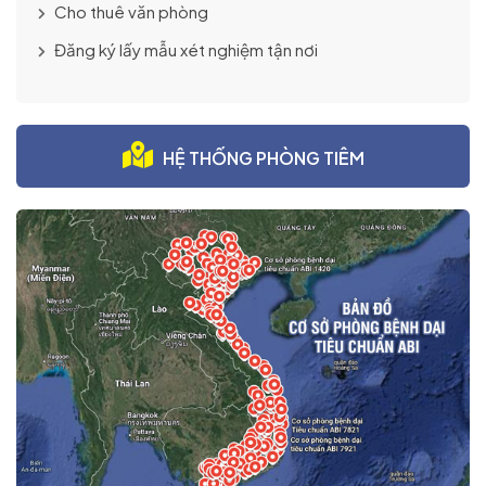
Cho thuê văn phòng
Đăng ký lấy mẫu xét nghiệm tận nơi
HỆ THỐNG PHÒNG TIÊM