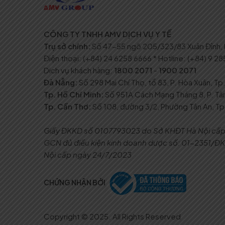
CÔNG TY TNHH AMV DỊCH VỤ Y TẾ
Trụ sở chính:
Số 47-55 ngõ 205/323/83 Xuân Đỉnh, P
Điện thoại: (+84) 24 6258 6666 * Hotline: (+84) 9 2
Dich vụ khách hàng:
1800 2071
-
1900 2071
Đà Nẵng:
Số 298 Mai Chí Thọ, tổ 83, P. Hòa Xuân, Tp
Tp. Hồ Chí Minh:
Số 951A Cách Mạng Tháng 8, P. Tâ
Tp. Cần Thơ:
Số 108, đường 3/2, Phường Tân An, Tp
Giấy ĐKKD số 0107793023 do Sở KHĐT Hà Nội cấp
GCN đủ điều kiện kinh doanh dược số: 01-2351/
Nội cấp ngày 24/7/2023
CHỨNG NHẬN BỞI
Copyright © 2025. All Rights Reserved