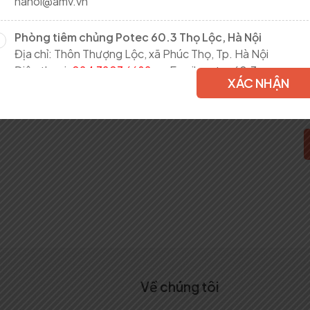
hanoi@amv.vn
Phòng tiêm chủng Potec 60.3 Thọ Lộc, Hà Nội
Địa chỉ: Thôn Thượng Lộc, xã Phúc Thọ, Tp. Hà Nội
Điện thoại:
024 3203 6682
- Email: potec60.3-
XÁC NHẬN
hanoi@amv.vn
Phòng tiêm chủng Safpo 12 - Xuân Đỉnh, Hà Nội
Địa chỉ: Số 47, ngách 323/83, ngõ 205, Xuân Đỉnh, P. Xuân
Đỉnh, Hà Nội
Điện thoại:
0377 882 468
- Email: safpo12-hanoi@amv.v
Phòng tiêm chủng Potec 54 - Chương Mỹ, Hà Nội
Địa chỉ: Số 57 Tổ dân phố Yên Sơn, Phường Chương Mỹ, Tp
Hà Nội
Điện thoại:
09 3456 4001
- Email: potec54-
hanoi@amv.vn
Về chúng tôi