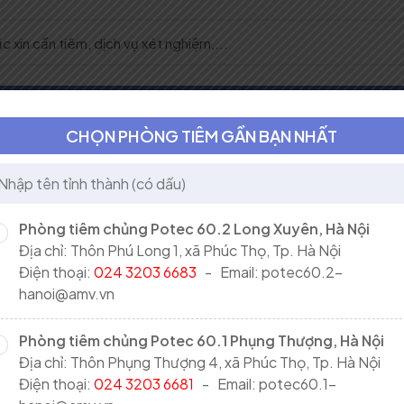
oa
Khám và xét nghiệm
Lấy mẫu xét nghiệm tại nhà
CHỌN PHÒNG TIÊM GẦN BẠN NHẤT
Phòng tiêm chủng Potec 60.2 Long Xuyên, Hà Nội
m phổi và viêm màng não mủ do Hib - Quimi Hib
Địa chỉ: Thôn Phú Long 1, xã Phúc Thọ, Tp. Hà Nội
đ
0
-
+
Điện thoại:
024 3203 6683
- Email: potec60.2-
hanoi@amv.vn
đ
Tổng tiền (1 dịch vụ)
0
Phòng tiêm chủng Potec 60.1 Phụng Thượng, Hà Nội
đ
Thành tiền
0
Địa chỉ: Thôn Phụng Thượng 4, xã Phúc Thọ, Tp. Hà Nội
Điện thoại:
024 3203 6681
- Email: potec60.1-
Mua thêm dịch vụ khác