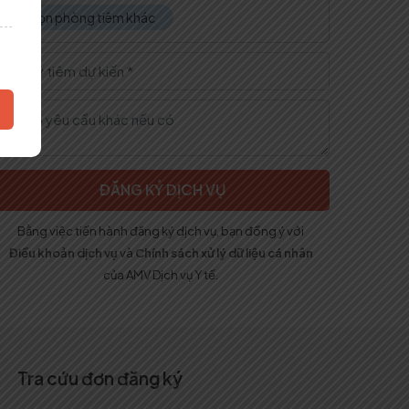
Chọn phòng tiêm khác
n
Bằng việc tiến hành đăng ký dịch vụ, bạn đồng ý với
Điều khoản dịch vụ
và
Chính sách xử lý dữ liệu cá nhân
của AMV Dịch vụ Y tế.
.
Tra cứu đơn đăng ký