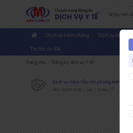
Dịch vụ tiêm chủng
Dịch vụ Nha kh
Tin tức ưu đãi
Trang chủ
Đăng ký dịch vụ Y tế
Dịch vụ tiêm Vắc xin phòng bệnh viê
đ
VAC-S609-CUB |
Liều | Cu Ba |